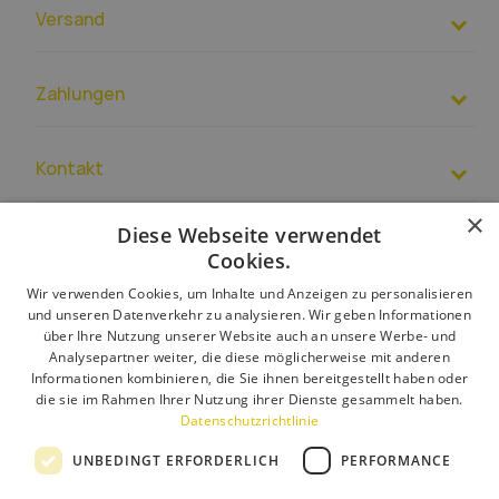
Versand
Zahlungen
Kontakt
×
+49 15510169790
Diese Webseite verwendet
EUR
– PL39 1500 1344 1213 4007 4271 0000
Cookies.
Impressum und
AGB
Sie können auch mit uns Kontakt aufnehmen über
Wir verwenden Cookies, um Inhalte und Anzeigen zu personalisieren
Über uns
kontakktformulär
.
und unseren Datenverkehr zu analysieren. Wir geben Informationen
Kundenservice:
info@toolight.de
Lieferung
über Ihre Nutzung unserer Website auch an unsere Werbe- und
Analysepartner weiter, die diese möglicherweise mit anderen
Rückgabe und Reklamation
Informationen kombinieren, die Sie ihnen bereitgestellt haben oder
die sie im Rahmen Ihrer Nutzung ihrer Dienste gesammelt haben.
Zahlungsarten
Datenschutzrichtlinie
Kontakt
UNBEDINGT ERFORDERLICH
PERFORMANCE