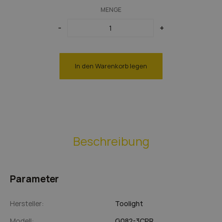
Braune Lampen
MENGE
Kupfer Lampen
-
+
In den Warenkorb legen
Beschreibung
Parameter
Hersteller:
Toolight
Modell:
G082-3CPR