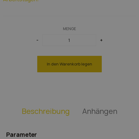
Braune Lampen
Kupfer Lampen
MENGE
-
+
In den Warenkorb legen
Beschreibung
Anhängen
Parameter