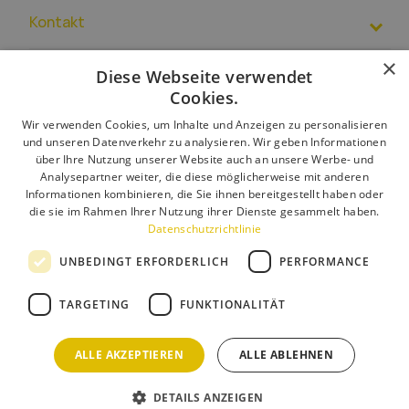
Kontakt
×
+49 15510169790
Diese Webseite verwendet
EUR
– PL39 1500 1344 1213 4007 4271 0000
Cookies.
Impressum und
AGB
Sie können auch mit uns Kontakt aufnehmen über
Wir verwenden Cookies, um Inhalte und Anzeigen zu personalisieren
Über uns
kontakktformulär
.
und unseren Datenverkehr zu analysieren. Wir geben Informationen
Kundenservice:
info@toolight.de
Lieferung
über Ihre Nutzung unserer Website auch an unsere Werbe- und
Analysepartner weiter, die diese möglicherweise mit anderen
Rückgabe und Reklamation
Informationen kombinieren, die Sie ihnen bereitgestellt haben oder
die sie im Rahmen Ihrer Nutzung ihrer Dienste gesammelt haben.
Zahlungsarten
Datenschutzrichtlinie
Kontakt
UNBEDINGT ERFORDERLICH
PERFORMANCE
TARGETING
FUNKTIONALITÄT
© Toolight.pl - All Right Reserved.
e-commerce platform by
ALLE AKZEPTIEREN
ALLE ABLEHNEN
DETAILS ANZEIGEN